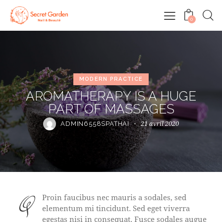
0
MODERN PRACTICE
AROMATHERAPY IS A HUGE
PART OF MASSAGES
21 avril 2020
ADMIN6558SPATHAI
Q
Proin faucibus nec mauris a sodales, sed
elementum mi tincidunt. Sed eget viverra
egestas nisi in consequat. Fusce sodales augue