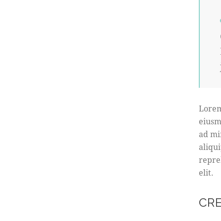
Lorem
eiusm
ad mi
aliqu
repre
elit.
CR