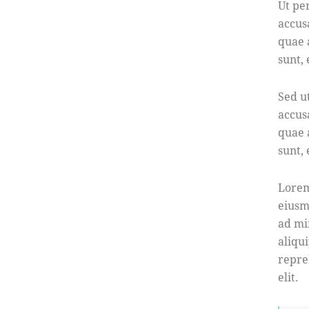
Ut pe
accus
quae a
sunt,
Sed u
accus
quae a
sunt,
Lorem
eiusm
ad mi
aliqu
repre
elit.