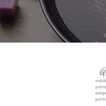
Q
sodal
pulvi
sempe
portti