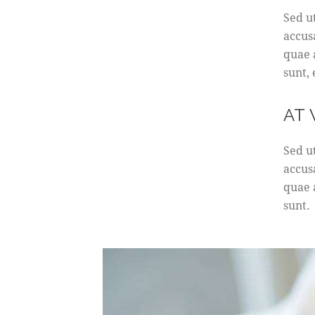
Sed u
accus
quae a
sunt,
AT
Sed u
accus
quae a
sunt.