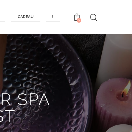
CADEAU
0
R SPA
ST