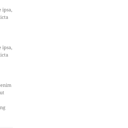
 ipsa,
icta
 ipsa,
icta
t enim
ut
ing