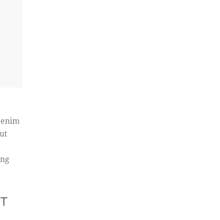
t enim
ut
ing
CT