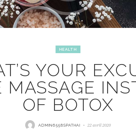
HEALTH
T’S YOUR EXC
E MASSAGE INS
OF BOTOX
22 avril 2020
ADMIN6558SPATHAI