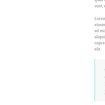
sunt,
Lorem
eiusm
ad mi
aliqu
repre
elit.