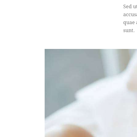
Sed u
accus
quae a
sunt.