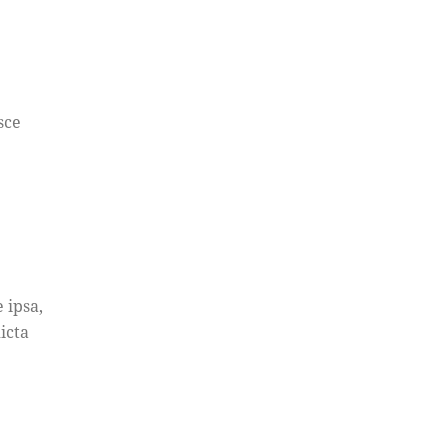
sce
 ipsa,
icta