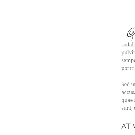
Q
sodal
pulvi
sempe
portti
Sed u
accus
quae a
sunt,
AT