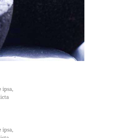
 ipsa,
icta
 ipsa,
icta