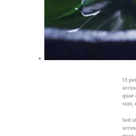
Ut pe
accus
quae a
sunt,
Sed u
accus
quae a