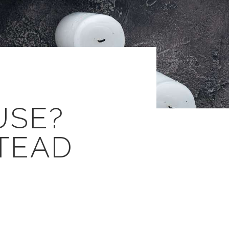
USE?
TEAD