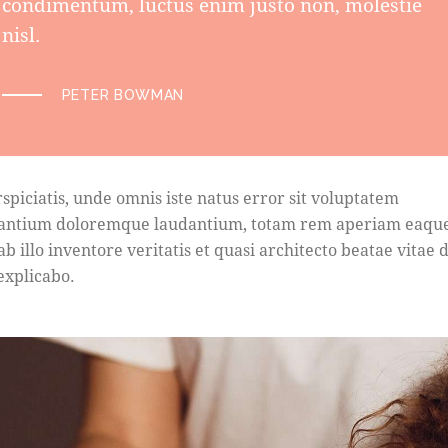
condimentum, luctus enim justo non, molestie
nisl.
PETER BOWMAN
rspiciatis, unde omnis iste natus error sit voluptatem
antium doloremque laudantium, totam rem aperiam eaque
b illo inventore veritatis et quasi architecto beatae vitae d
 explicabo.