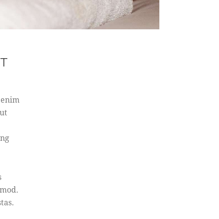
CT
t enim
ut
ing
s
smod.
tas.