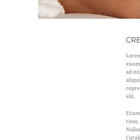
CR
Lorem
eiusm
ad mi
aliqu
repre
elit.
Etiam
risus
Nulla
Curab