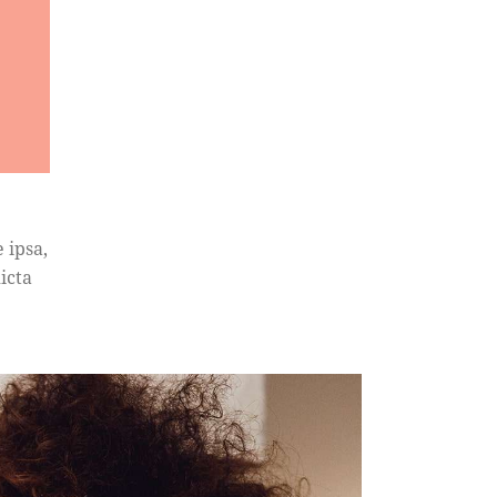
 ipsa,
icta