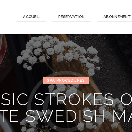
ACCUEIL
RESERVATION
ABONNEMENT
SPA PROCEDURES
ASIC STROKES 
ITE SWEDISH M