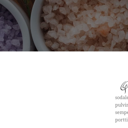
Q
sodal
pulvi
sempe
portti