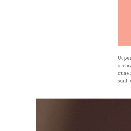
Ut pe
accus
quae a
sunt,