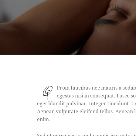
Q
Proin faucibus nec mauris a sodal
egestas nisi in consequat. Fusce s
eget blandit pulvinar. Integer tincidunt.
Aenean vulputate eleifend tellus. Aenean le
enim.
Sed ut perspiciatis, unde omnis iste natu