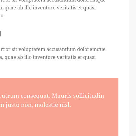
quae ab illo inventore veritatis et quasi
bo.
M
s error sit voluptatem accusantium doloremque
quae ab illo inventore veritatis et quasi
 rutrum consequat. Mauris sollicitudin
 justo non, molestie nisl.