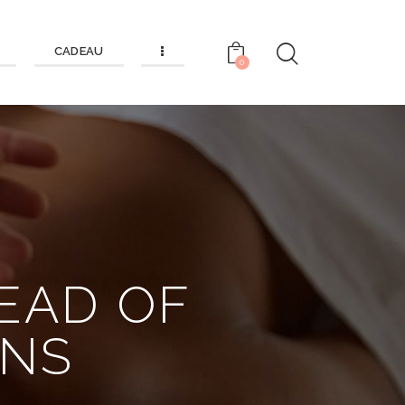
CADEAU
0
EAD OF
ONS