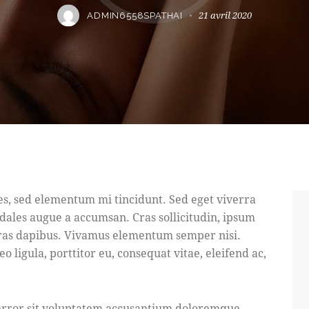
21 avril 2020
ADMIN6558SPATHAI
es, sed elementum mi tincidunt. Sed eget viverra
odales augue a accumsan. Cras sollicitudin, ipsum
 Cras dapibus. Vivamus elementum semper nisi.
o ligula, porttitor eu, consequat vitae, eleifend ac,
s error sit voluptatem accusantium doloremque