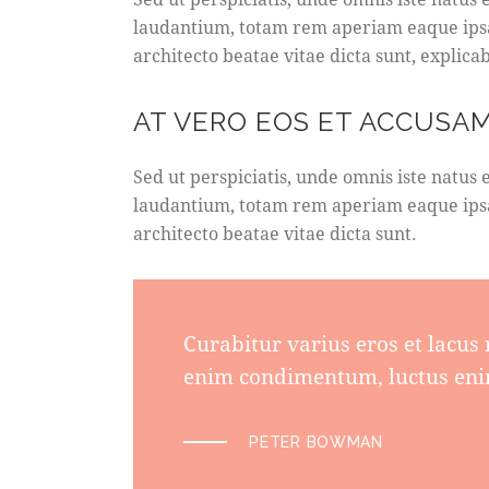
laudantium, totam rem aperiam eaque ipsa, 
architecto beatae vitae dicta sunt, explica
AT VERO EOS ET ACCUSA
Sed ut perspiciatis, unde omnis iste natu
laudantium, totam rem aperiam eaque ipsa, 
architecto beatae vitae dicta sunt.
Curabitur varius eros et lacus
enim condimentum, luctus enim
PETER BOWMAN