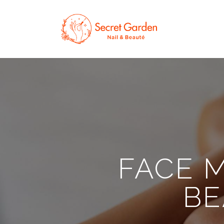
FACE 
BE